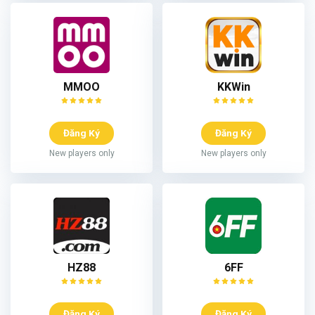
MMOO
KKWin
Đăng Ký
Đăng Ký
New players only
New players only
HZ88
6FF
Đăng Ký
Đăng Ký