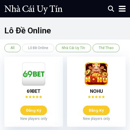
Lô Đề Online
All
Lô Đề Online
Nhà Cái Uy Tín
Thể Thao
69BET
NOHU
Đăng Ký
Đăng Ký
New players only
New players only