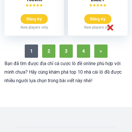
Đăng Ký
Đăng Ký
New players only
New players only
1
2
3
4
»
Bạn đã tìm được địa chỉ cá cược lô đề online phù hợp với
mình chưa? Hãy cùng khám phá top 10 nhà cái lô đề được
nhiều người lựa chọn trong bài viết này nhé!