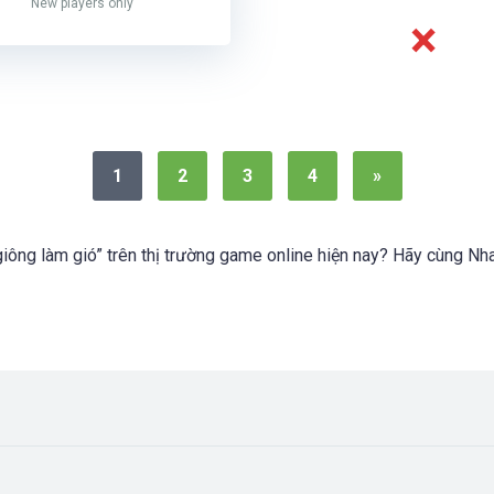
New players only
1
2
3
4
»
ông làm gió” trên thị trường game online hiện nay? Hãy cùng Nha