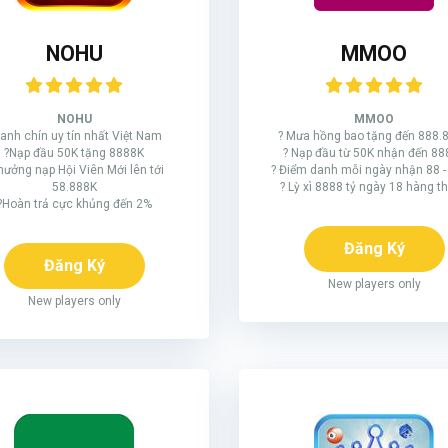
NOHU
MMOO
NOHU
MMOO
anh chín uy tín nhất Việt Nam
? Mưa hồng bao tặng đến 888.
?Nạp đầu 50K tặng 8888K
? Nạp đầu từ 50K nhận đến 88
hưởng nạp Hội Viên Mới lên tới
? Điểm danh mỗi ngày nhận 88 -
58.888K
? Lỳ xì 8888 tỷ ngày 18 hàng t
?Hoàn trả cực khủng đến 2%
Đăng Ký
Đăng Ký
New players only
New players only