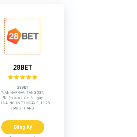
28BET
28BET
?LẦN NẠP ĐẦU TẶNG 28%
?Nhận bao lì xì mỗi ngày
U ĐÃI NGHÌN TỶ NGÀY 8 ,18,28
HÀNG THÁNG
Đăng Ký