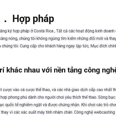
i ． Hợp pháp
ng ký hợp pháp ở Costa Rica , Tất cả các hoạt động kinh doanh 
 càng nóng, chúng tôi không ngừng tìm kiếm những đổi mới và thay 
a chúng tôi. Cung cấp cho khách hàng ngay lập tức, Mục đích ch
trí khác nhau với nền tảng công ng
cược vào cá cược thể thao, và các nhà giao dịch cấp cao nhất t
t hợp phong phú dành cho người chơi yêu thích thể thao. Sòng bạc
c quốc tế nghiêm ngặt và được chứng nhận. Khi chơi các trò chơi
 thay vì các xác suất máy tính nhàm chán. Công nghệ webcasting