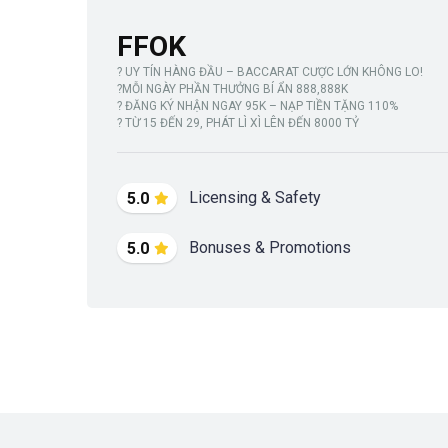
FFOK
? UY TÍN HÀNG ĐẦU – BACCARAT CƯỢC LỚN KHÔNG LO!
?MỖI NGÀY PHẦN THƯỞNG BÍ ẨN 888,888K
? ĐĂNG KÝ NHẬN NGAY 95K – NẠP TIỀN TẶNG 110%
? TỪ 15 ĐẾN 29, PHÁT LÌ XÌ LÊN ĐẾN 8000 TỶ
Licensing & Safety
5.0
Bonuses & Promotions
5.0