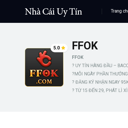
Trang ch
FFOK
5.0
FFOK
? UY TÍN HÀNG ĐẦU – BA
?MỖI NGÀY PHẦN THƯỞNG 
? ĐĂNG KÝ NHẬN NGAY 95K
? TỪ 15 ĐẾN 29, PHÁT LÌ X