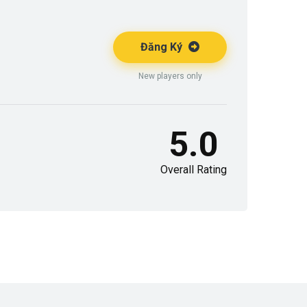
Đăng Ký
New players only
5.0
Overall Rating