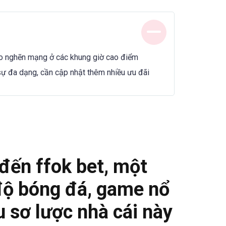
o nghẽn mạng ở các khung giờ cao điểm
ự đa dạng, cần cập nhật thêm nhiều ưu đãi
 đến
ffok
bet, một
 độ bóng đá, game nổ
 sơ lược nhà cái này