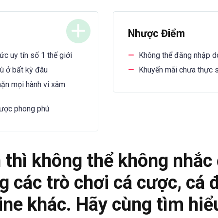
Nhược Điểm
 uy tín số 1 thế giới
Không thể đăng nhập d
ù ở bất kỳ đâu
Khuyến mãi chưa thực s
hặn mọi hành vi xâm
 cược phong phú
n
thì không thể không nhắc
g các trò chơi cá cược, cá
ne khác. Hãy cùng tìm hiểu