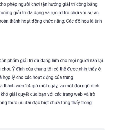
, cho phép người chơi tận hưởng giải trí công bằng
ởng giải trí đa dạng và rực rỡ trò chơi với sự an
 hoàn thành hoạt động chức năng; Các đồ họa là tinh
ản phẩm giải trí đa dạng làm cho mọi người nán lại.
hơi. Ý định của chúng tôi có thể được nhìn thấy ở
 hợp lý cho các hoạt động của trang
ủa thành viên 24 giờ một ngày, và một đội ngũ dịch
 khó giải quyết của bạn với các trang web và trò
ơng thức ưu đãi đặc biệt chưa từng thấy trong