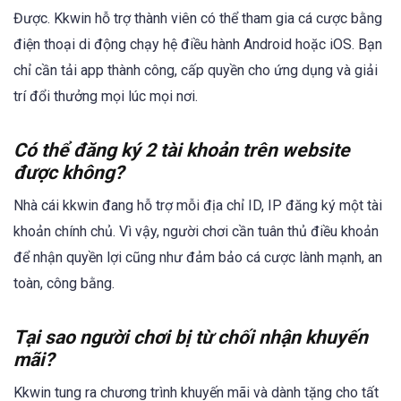
Được. Kkwin hỗ trợ thành viên có thể tham gia cá cược bằng
điện thoại di động chạy hệ điều hành Android hoặc iOS. Bạn
chỉ cần tải app thành công, cấp quyền cho ứng dụng và giải
trí đổi thưởng mọi lúc mọi nơi.
Có thể đăng ký 2 tài khoản trên website
được không?
Nhà cái kkwin đang hỗ trợ mỗi địa chỉ ID, IP đăng ký một tài
khoản chính chủ. Vì vậy, người chơi cần tuân thủ điều khoản
để nhận quyền lợi cũng như đảm bảo cá cược lành mạnh, an
toàn, công bằng.
Tại sao người chơi bị từ chối nhận khuyến
mãi?
Kkwin tung ra chương trình khuyến mãi và dành tặng cho tất