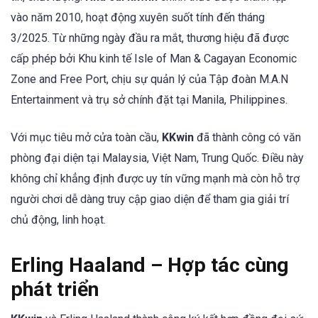
vào năm 2010, hoạt động xuyên suốt tính đến tháng
3/2025. Từ những ngày đầu ra mắt, thương hiệu đã được
cấp phép bởi Khu kinh tế Isle of Man & Cagayan Economic
Zone and Free Port, chịu sự quản lý của Tập đoàn M.A.N
Entertainment và trụ sở chính đặt tại Manila, Philippines.
Với mục tiêu mở cửa toàn cầu,
KKwin
đã thành công có văn
phòng đại diện tại Malaysia, Việt Nam, Trung Quốc. Điều này
không chỉ khẳng định được uy tín vững mạnh mà còn hỗ trợ
người chơi dễ dàng truy cập giao diện để tham gia giải trí
chủ động, linh hoạt.
Erling Haaland – Hợp tác cùng
phát triển