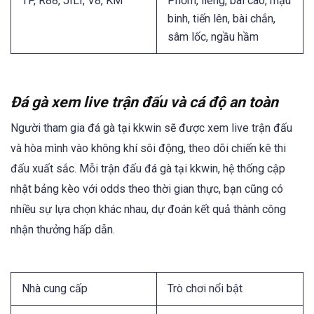
TP, R88, JILI, V8, KM
Phỏm, liêng, bài cào, mậu
binh, tiến lên, bài chắn,
sâm lốc, ngầu hầm
Đá gà xem live trận đấu và cá độ an toàn
Người tham gia đá gà tại kkwin sẽ được xem live trận đấu
và hòa mình vào không khí sôi động, theo dõi chiến kê thi
đấu xuất sắc. Mỗi trận đấu đá gà tại kkwin, hệ thống cập
nhật bảng kèo với odds theo thời gian thực, bạn cũng có
nhiều sự lựa chọn khác nhau, dự đoán kết quả thành công
nhận thưởng hấp dẫn.
Nhà cung cấp
Trò chơi nổi bật