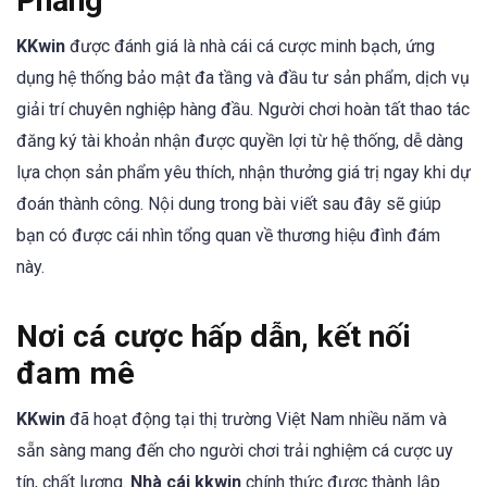
Phẳng
KKwin
được đánh giá là nhà cái cá cược minh bạch, ứng
dụng hệ thống bảo mật đa tầng và đầu tư sản phẩm, dịch vụ
giải trí chuyên nghiệp hàng đầu. Người chơi hoàn tất thao tác
đăng ký tài khoản nhận được quyền lợi từ hệ thống, dễ dàng
lựa chọn sản phẩm yêu thích, nhận thưởng giá trị ngay khi dự
đoán thành công. Nội dung trong bài viết sau đây sẽ giúp
bạn có được cái nhìn tổng quan về thương hiệu đình đám
này.
Nơi cá cược hấp dẫn, kết nối
đam mê
KKwin
đã hoạt động tại thị trường Việt Nam nhiều năm và
sẵn sàng mang đến cho người chơi trải nghiệm cá cược uy
tín, chất lượng.
Nhà cái kkwin
chính thức được thành lập