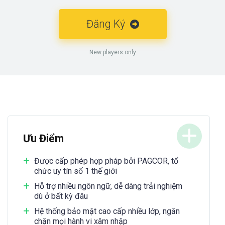
Đăng Ký
New players only
Ưu Điểm
Được cấp phép hợp pháp bởi PAGCOR, tổ
chức uy tín số 1 thế giới
Hỗ trợ nhiều ngôn ngữ, dễ dàng trải nghiệm
dù ở bất kỳ đâu
Hệ thống bảo mật cao cấp nhiều lớp, ngăn
chặn mọi hành vi xâm nhập