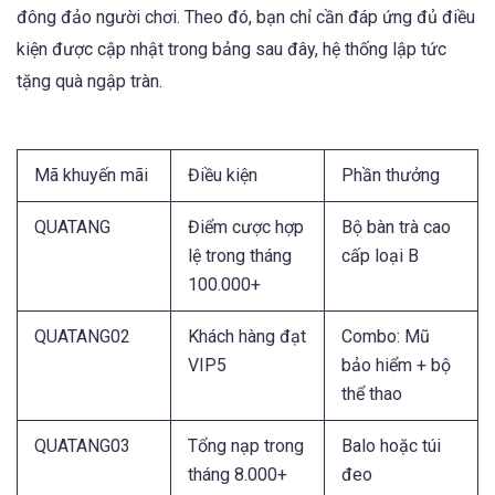
đông đảo người chơi. Theo đó, bạn chỉ cần đáp ứng đủ điều
kiện được cập nhật trong bảng sau đây, hệ thống lập tức
tặng quà ngập tràn.
Mã khuyến mãi
Điều kiện
Phần thưởng
QUATANG
Điểm cược hợp
Bộ bàn trà cao
lệ trong tháng
cấp loại B
100.000+
QUATANG02
Khách hàng đạt
Combo: Mũ
VIP5
bảo hiểm + bộ
thể thao
QUATANG03
Tổng nạp trong
Balo hoặc túi
tháng 8.000+
đeo