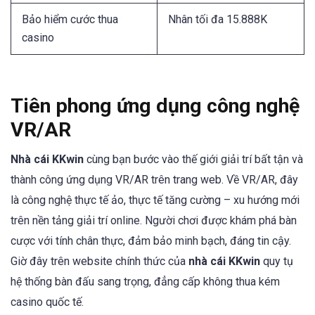
Bảo hiểm cước thua
Nhân tối đa 15.888K
casino
Tiên phong ứng dụng công nghệ
VR/AR
Nhà cái
KKwin
cùng bạn bước vào thế giới giải trí bất tận và
thành công ứng dụng VR/AR trên trang web. Về VR/AR, đây
là công nghệ thực tế ảo, thực tế tăng cường – xu hướng mới
trên nền tảng giải trí online. Người chơi được khám phá bàn
cược với tính chân thực, đảm bảo minh bạch, đáng tin cậy.
Giờ đây trên website chính thức của
nhà cái KKwin
quy tụ
hệ thống bàn đấu sang trọng, đẳng cấp không thua kém
casino quốc tế.