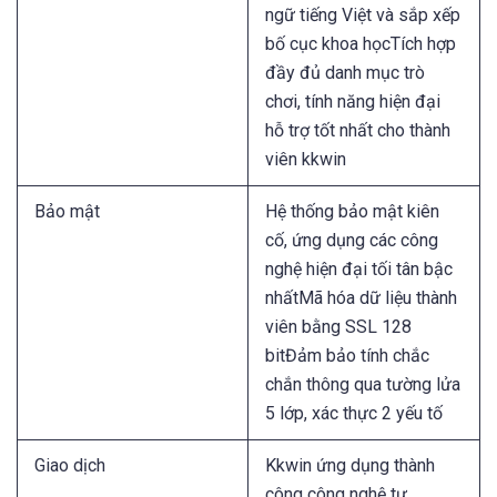
ngữ tiếng Việt và sắp xếp
bố cục khoa họcTích hợp
đầy đủ danh mục trò
chơi, tính năng hiện đại
hỗ trợ tốt nhất cho thành
viên kkwin
Bảo mật
Hệ thống bảo mật kiên
cố, ứng dụng các công
nghệ hiện đại tối tân bậc
nhấtMã hóa dữ liệu thành
viên bằng SSL 128
bitĐảm bảo tính chắc
chắn thông qua tường lửa
5 lớp, xác thực 2 yếu tố
Giao dịch
Kkwin ứng dụng thành
công công nghệ tự