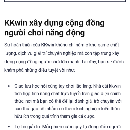
KKwin xây dựng cộng đồng
người chơi năng động
Sự hoàn thiện của
KKwin
không chỉ nằm ở kho game chất
lượng, dịch vụ giải trí chuyên nghiệp mà còn tập trung xây
dựng cộng đồng người chơi lớn mạnh. Tại đây, bạn sẽ được
khám phá những điều tuyệt vời như:
Giao lưu học hỏi cùng tay chơi lão làng: Nhà cái kkwin
tích hợp tính năng chat trực tuyến trên giao diện chính
thức, nơi mà bạn có thể để lại đánh giá, trò chuyện với
cao thủ gạo cội nhằm có thêm kinh nghiệm kiến thức
hữu ích trong quá trình tham gia cá cược.
Tự tin giải trí: Mỗi phiên cược quy tụ đông đảo người