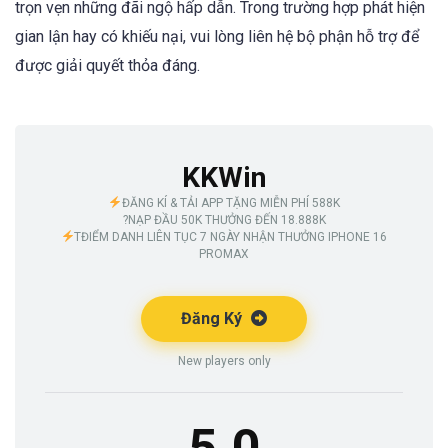
trọn vẹn những đãi ngộ hấp dẫn. Trong trường hợp phát hiện
gian lận hay có khiếu nại, vui lòng liên hệ bộ phận hỗ trợ để
được giải quyết thỏa đáng.
KKWin
ĐĂNG KÍ & TẢI APP TẶNG MIỄN PHÍ 588K
?NẠP ĐẦU 50K THƯỞNG ĐẾN 18.888K
TĐIỂM DANH LIÊN TỤC 7 NGÀY NHẬN THƯỞNG IPHONE 16
PROMAX
Đăng Ký
New players only
5.0