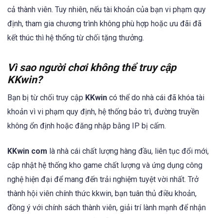
cả thành viên. Tuy nhiên, nếu tài khoản của bạn vi phạm quy
định, tham gia chương trình không phù hợp hoặc ưu đãi đã
kết thúc thì hệ thống từ chối tặng thưởng.
Vì sao người chơi không thể truy cập
KKwin?
Bạn bị từ chối truy cập
KKwin
có thể do nhà cái đã khóa tài
khoản vì vi phạm quy định, hệ thống bảo trì, đường truyền
không ổn định hoặc đăng nhập bằng IP bị cấm.
KKwin com
là nhà cái chất lượng hàng đầu, liên tục đổi mới,
cập nhật hệ thống kho game chất lượng và ứng dụng công
nghệ hiện đại để mang đến trải nghiệm tuyệt vời nhất. Trở
thành hội viên chính thức kkwin, bạn tuân thủ điều khoản,
đồng ý với chính sách thành viên, giải trí lành mạnh để nhận