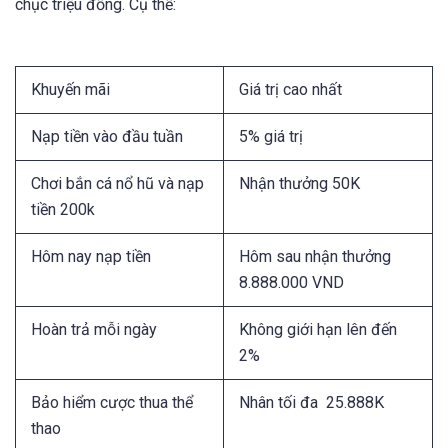
chục triệu đồng. Cụ thể:
Khuyến mãi
Giá trị cao nhất
Nạp tiền vào đầu tuần
5% giá trị
Chơi bắn cá nổ hũ và nạp
Nhận thưởng 50K
tiền 200k
Hôm nay nạp tiền
Hôm sau nhận thưởng
8.888.000 VND
Hoàn trả mỗi ngày
Không giới hạn lên đến
2%
Bảo hiểm cược thua thể
Nhân tối đa 25.888K
thao