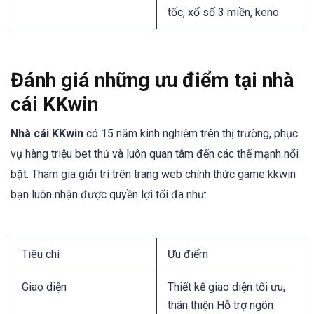
tốc, xổ số 3 miền, keno
Đánh giá những ưu điểm tại nhà
cái KKwin
Nhà cái
KKwin
có 15 năm kinh nghiệm trên thị trường, phục
vụ hàng triệu bet thủ và luôn quan tâm đến các thế mạnh nổi
bật. Tham gia giải trí trên trang web chính thức game kkwin
bạn luôn nhận được quyền lợi tối đa như:
Tiêu chí
Ưu điểm
Giao diện
Thiết kế giao diện tối ưu,
thân thiện Hỗ trợ ngôn