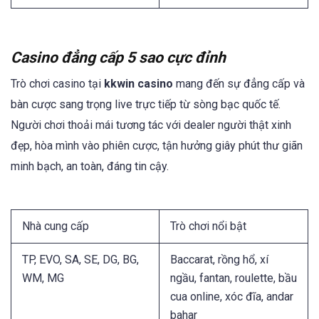
Casino đẳng cấp 5 sao cực đỉnh
Trò chơi casino tại
kkwin casino
mang đến sự đẳng cấp và
bàn cược sang trọng live trực tiếp từ sòng bạc quốc tế.
Người chơi thoải mái tương tác với dealer người thật xinh
đẹp, hòa mình vào phiên cược, tận hưởng giây phút thư giãn
minh bạch, an toàn, đáng tin cậy.
Nhà cung cấp
Trò chơi nổi bật
TP, EVO, SA, SE, DG, BG,
Baccarat, rồng hổ, xí
WM, MG
ngầu, fantan, roulette, bầu
cua online, xóc đĩa, andar
bahar