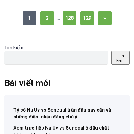
1
2
…
128
129
»
Tìm kiếm
Tìm
kiếm
Bài viết mới
Tỷ số Na Uy vs Senegal trận đấu gay cấn và
những điểm nhấn đáng chú ý
Xem trực tiếp Na Uy vs Senegal ở đâu chất