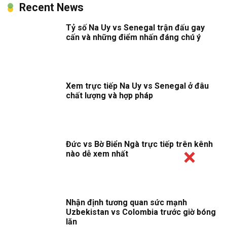
Recent News
Tỷ số Na Uy vs Senegal trận đấu gay
cấn và những điểm nhấn đáng chú ý
Xem trực tiếp Na Uy vs Senegal ở đâu
chất lượng và hợp pháp
Đức vs Bờ Biển Ngà trực tiếp trên kênh
nào dễ xem nhất
Nhận định tương quan sức mạnh
Uzbekistan vs Colombia trước giờ bóng
lăn