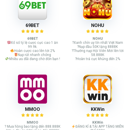
69BET
NOHU
69BET
NOHU
Xổ số tỷ lệ cược cực cao 1 ăn
?Xanh chín uy tín nhất Việt Nam
99.9k.
?Nạp đầu 50K tặng 8888K
Hoàn cược cao lên tới 2%
?Thưởng nạp Hội Viên Mới lên tới
Nạp rút nhanh chóng
58.888K
Nhiều ưu đãi đang chờ đón bạn !
?Hoàn trả cực khủng đến 2%
MMOO
KKWin
MMOO
KKWin
? Mưa hồng bao tặng đến 888.888K
ĐĂNG KÍ & TẢI APP TẶNG MIỄN