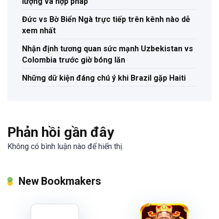
lượng và hợp pháp
Đức vs Bờ Biển Ngà trực tiếp trên kênh nào dễ
xem nhất
Nhận định tương quan sức mạnh Uzbekistan vs
Colombia trước giờ bóng lăn
Những dữ kiện đáng chú ý khi Brazil gặp Haiti
Phản hồi gần đây
Không có bình luận nào để hiển thị.
New Bookmakers