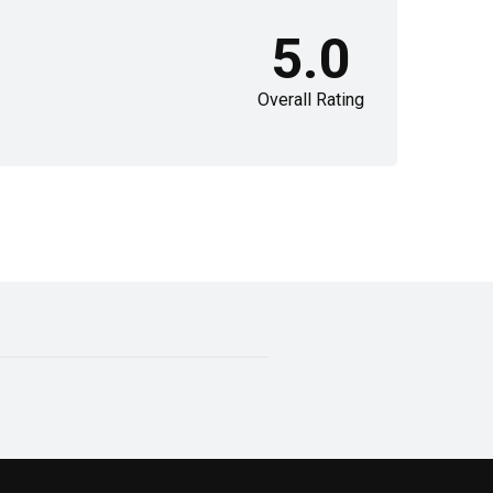
5.0
Overall Rating