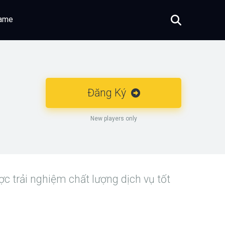
game
Đăng Ký
New players only
ợc trải nghiệm chất lượng dịch vụ tốt