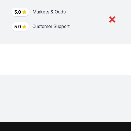
Markets & Odds
5.0
Customer Support
5.0