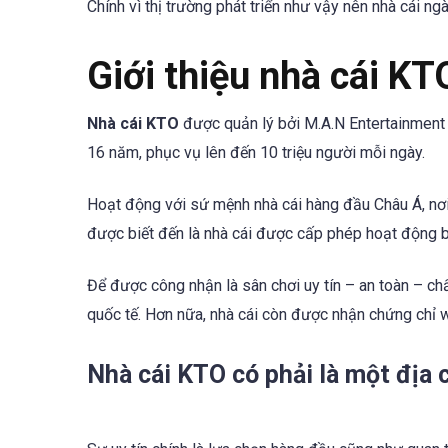
Chính vì thị trường phát triển như vậy nên nhà cái ngà
Giới thiệu nhà cái KT
Nhà cái KTO
được quản lý bởi M.A.N Entertainment 
16 năm, phục vụ lên đến 10 triệu người mỗi ngày.
Hoạt động với sứ mệnh nhà cái hàng đầu Châu Á, nơi 
được biết đến là nhà cái được cấp phép hoạt động 
Để được công nhận là sân chơi uy tín – an toàn – chấ
quốc tế. Hơn nữa, nhà cái còn được nhận chứng chỉ
Nhà cái KTO có phải là một địa 