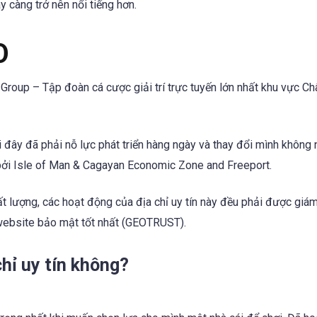
y càng trở nên nổi tiếng hơn.
O
Group – Tập đoàn cá cược giải trí trực tuyến lớn nhất khu vực Ch
đây đã phải nỗ lực phát triển hàng ngày và thay đổi mình không 
bởi Isle of Man & Cagayan Economic Zone and Freeport.
t lượng, các hoạt động của địa chỉ uy tín này đều phải được giám
 website bảo mật tốt nhất (GEOTRUST).
chỉ uy tín không?