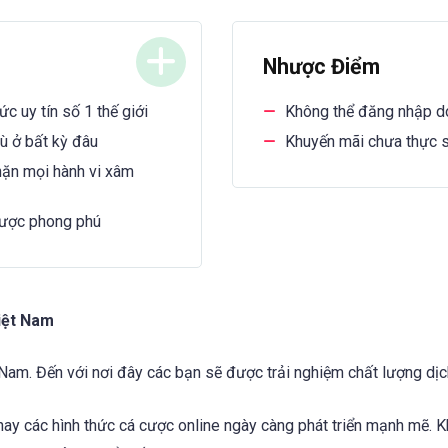
Nhược Điểm
 uy tín số 1 thế giới
Không thể đăng nhập d
ù ở bất kỳ đâu
Khuyến mãi chưa thực s
hặn mọi hành vi xâm
 cược phong phú
iệt Nam
Nam. Đến với nơi đây các bạn sẽ được trải nghiệm chất lượng dịch v
y các hình thức cá cược online ngày càng phát triển mạnh mẽ. Khi