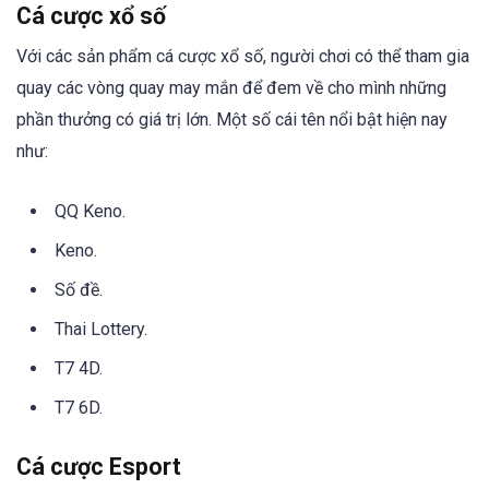
Cá cược xổ số
Với các sản phẩm cá cược xổ số, người chơi có thể tham gia
quay các vòng quay may mắn để đem về cho mình những
phần thưởng có giá trị lớn. Một số cái tên nổi bật hiện nay
như:
QQ Keno.
Keno.
Số đề.
Thai Lottery.
T7 4D.
T7 6D.
Cá cược Esport