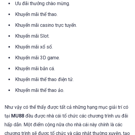
Ưu đãi thưởng chào mừng.
Khuyến mãi thể thao.
Khuyến mãi casino trực tuyến.
Khuyến mãi Slot.
Khuyến mãi xổ số.
Khuyến mãi 3D game.
Khuyến mãi bắn cá.
Khuyến mãi thể thao điện tử.
Khuyến mãi thể thao ảo.
Như vậy có thể thấy được tất cả những hạng mục giải trí có
tại
MU88
đều được nhà cái tổ chức các chương trình ưu đãi
hấp dẫn. Một điểm cộng nữa cho nhà cái này chính là các
chương trình sẽ được tổ chức và cập nhật thường xuyên, tạo