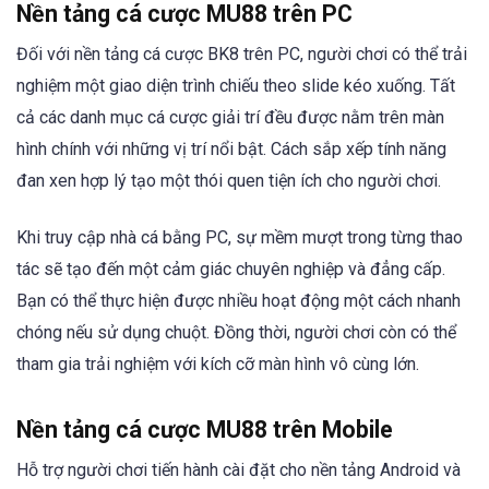
Nền tảng cá cược MU88 trên PC
Đối với nền tảng cá cược BK8 trên PC, người chơi có thể trải
nghiệm một giao diện trình chiếu theo slide kéo xuống. Tất
cả các danh mục cá cược giải trí đều được nằm trên màn
hình chính với những vị trí nổi bật. Cách sắp xếp tính năng
đan xen hợp lý tạo một thói quen tiện ích cho người chơi.
Khi truy cập nhà cá bằng PC, sự mềm mượt trong từng thao
tác sẽ tạo đến một cảm giác chuyên nghiệp và đẳng cấp.
Bạn có thể thực hiện được nhiều hoạt động một cách nhanh
chóng nếu sử dụng chuột. Đồng thời, người chơi còn có thể
tham gia trải nghiệm với kích cỡ màn hình vô cùng lớn.
Nền tảng cá cược MU88 trên Mobile
Hỗ trợ người chơi tiến hành cài đặt cho nền tảng Android và