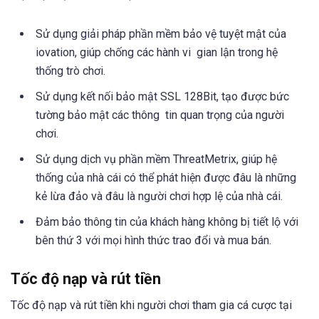
Sử dụng giải pháp phần mềm bảo vệ tuyệt mật của
iovation, giúp chống các hành vi gian lận trong hệ
thống trò chơi.
Sử dụng kết nối bảo mật SSL 128Bit, tạo được bức
tường bảo mật các thông tin quan trọng của người
chơi.
Sử dụng dịch vụ phần mềm ThreatMetrix, giúp hệ
thống của nhà cái có thể phát hiện được đâu là những
kẻ lừa đảo và đâu là người chơi hợp lệ của nhà cái.
Đảm bảo thông tin của khách hàng không bị tiết lộ với
bên thứ 3 với mọi hình thức trao đổi và mua bán.
Tốc độ nạp và rút tiền
Tốc độ nạp và rút tiền khi người chơi tham gia cá cược tại