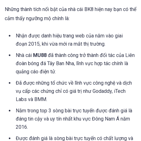
Những thành tích nổi bật của nhà cái BK8 hiện nay bạn có thể
cảm thấy ngưỡng mộ chính là:
Nhận được danh hiệu trang web của năm vào giai
đoạn 2015, khi vừa mới ra mắt thị trường.
Nhà cái
MU88
đã thành công trở thành đối tác của Liên
đoàn bóng đá Tây Ban Nha, lĩnh vực hợp tác chính là
quảng cáo điện tử.
Đã được những tổ chức về lĩnh vực công nghệ và dịch
vụ cấp các chứng chỉ có giá trị như Godaddy, iTech
Labs và BMM.
Nằm trong top 3 sòng bài trực tuyến được đánh giá là
đáng tin cậy và uy tín nhất khu vực Đông Nam Á năm
2016.
Được đánh giá là sòng bài trực tuyến có chất lượng và