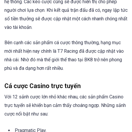
hệ thống. Các kèo cược cũng sẽ được hiển thị cho phép
người chơi lựa chọn. Khi kết quả trận đấu đã có, ngay lập tức
số tiền thưởng sẽ được cập nhật một cách nhanh chóng nhất
vào tài khoản.
Bên cạnh các sản phẩm cá cược thông thường, hạng mục
mới nhất hiện nay chính là T7 Racing đã được cập nhật vào
nhà cái. Nhờ đó mà thế giới thể thao tại BK8 trở nên phong
phú và đa dạng hơn rất nhiều.
Cá cược Casino trực tuyến
Với 12 sảnh cược lớn nhỏ khác nhau, các sản phẩm Casino
trực tuyến sẽ khiến bạn cảm thấy choáng ngợp. Những sảnh
cược nổi bật như sau:
Pragmatic Play.