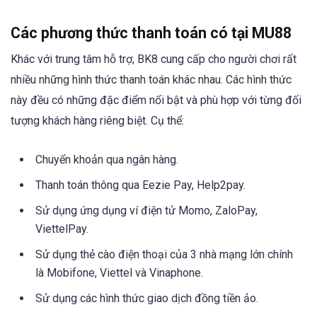
Các phương thức thanh toán có tại MU88
Khác với trung tâm hỗ trợ, BK8 cung cấp cho người chơi rất
nhiều những hình thức thanh toán khác nhau. Các hình thức
này đều có những đặc điểm nổi bật và phù hợp với từng đối
tượng khách hàng riêng biệt. Cụ thể:
Chuyển khoản qua ngân hàng.
Thanh toán thông qua Eezie Pay, Help2pay.
Sử dụng ứng dụng ví điện tử Momo, ZaloPay,
ViettelPay.
Sử dụng thẻ cào điện thoại của 3 nhà mạng lớn chính
là Mobifone, Viettel và Vinaphone.
Sử dụng các hình thức giao dịch đồng tiền ảo.