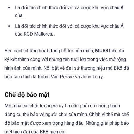
Là đối tác chính thức đối với cá cược khu vực châu Á
của .
Là đối tác chính thức đối với cá cược khu vực châu Á
của RCD Mallorca. .
Bên cạnh những hoạt động hỗ trợ của mình,
MU88
hiện đã
ký kết thành công với những tên tuổi lớn trong việc mở rộng
hình ảnh của mình. Nổi bật về đại sứ thương hiệu mà BK8 đã
hợp tác chính là Robin Van Persie và John Terry.
Chế độ bảo mật
Một nhà cái chất lượng và uy tín cần phải có những hành
động cụ thể bảo vệ người chơi của mình. Chính vì thế mà chế
độ bảo mật được xem trọng hàng đầu. Những giải pháp bảo
mệt hiện đại của BK8 hiện có: