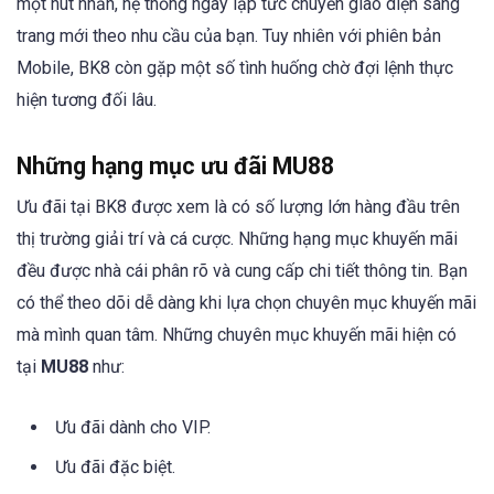
một nút nhấn, hệ thống ngay lập tức chuyển giao diện sang
trang mới theo nhu cầu của bạn. Tuy nhiên với phiên bản
Mobile, BK8 còn gặp một số tình huống chờ đợi lệnh thực
hiện tương đối lâu.
Những hạng mục ưu đãi MU88
Ưu đãi tại BK8 được xem là có số lượng lớn hàng đầu trên
thị trường giải trí và cá cược. Những hạng mục khuyến mãi
đều được nhà cái phân rõ và cung cấp chi tiết thông tin. Bạn
có thể theo dõi dễ dàng khi lựa chọn chuyên mục khuyến mãi
mà mình quan tâm. Những chuyên mục khuyến mãi hiện có
tại
MU88
như:
Ưu đãi dành cho VIP.
Ưu đãi đặc biệt.