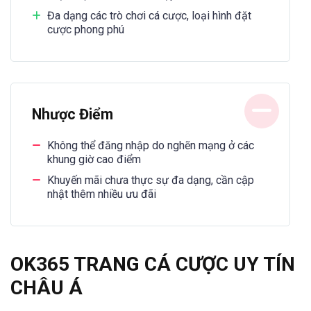
Đa dạng các trò chơi cá cược, loại hình đặt
cược phong phú
Nhược Điểm
Không thể đăng nhập do nghẽn mạng ở các
khung giờ cao điểm
Khuyến mãi chưa thực sự đa dạng, cần cập
nhật thêm nhiều ưu đãi
OK365 TRANG CÁ CƯỢC UY TÍN
CHÂU Á