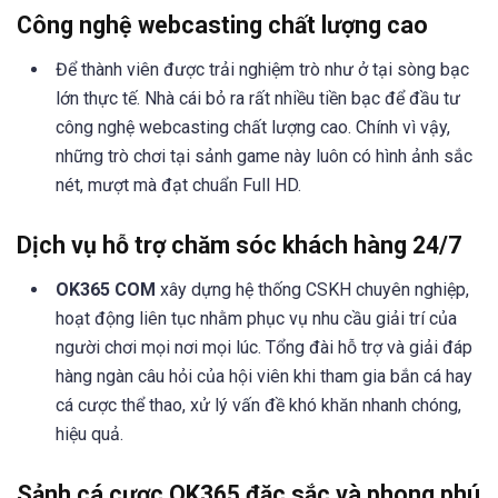
Công nghệ webcasting chất lượng cao
Để thành viên được trải nghiệm trò như ở tại sòng bạc
lớn thực tế. Nhà cái bỏ ra rất nhiều tiền bạc để đầu tư
công nghệ webcasting chất lượng cao. Chính vì vậy,
những trò chơi tại sảnh game này luôn có hình ảnh sắc
nét, mượt mà đạt chuẩn Full HD.
Dịch vụ hỗ trợ chăm sóc khách hàng 24/7
OK365 COM
xây dựng hệ thống CSKH chuyên nghiệp,
hoạt động liên tục nhằm phục vụ nhu cầu giải trí của
người chơi mọi nơi mọi lúc. Tổng đài hỗ trợ và giải đáp
hàng ngàn câu hỏi của hội viên khi tham gia bắn cá hay
cá cược thể thao, xử lý vấn đề khó khăn nhanh chóng,
hiệu quả.
Sảnh cá cược OK365 đặc sắc và phong phú