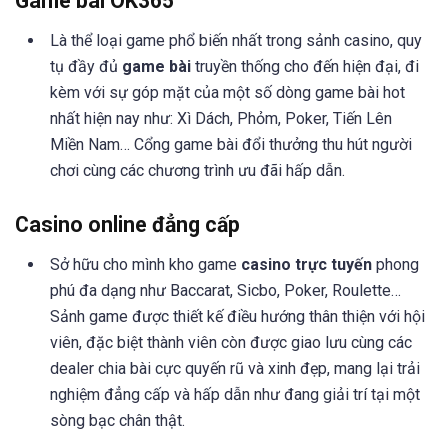
Game bài OK365
Là thể loại game phổ biến nhất trong sảnh casino, quy
tụ đầy đủ
game bài
truyền thống cho đến hiện đại, đi
kèm với sự góp mặt của một số dòng game bài hot
nhất hiện nay như: Xì Dách, Phỏm, Poker, Tiến Lên
Miền Nam… Cổng game bài đổi thưởng thu hút người
chơi cùng các chương trình ưu đãi hấp dẫn.
Casino online đẳng cấp
Sở hữu cho mình kho game
casino trực tuyến
phong
phú đa dạng như Baccarat, Sicbo, Poker, Roulette…
Sảnh game được thiết kế điều hướng thân thiện với hội
viên, đặc biệt thành viên còn được giao lưu cùng các
dealer chia bài cực quyến rũ và xinh đẹp, mang lại trải
nghiệm đẳng cấp và hấp dẫn như đang giải trí tại một
sòng bạc chân thật.