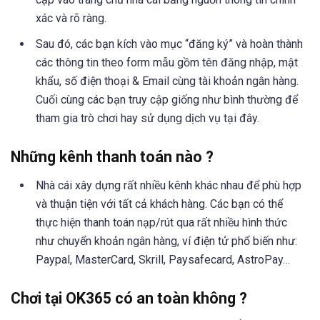
xác và rõ ràng.
Sau đó, các bạn kích vào mục “đăng ký” và hoàn thành
các thông tin theo form mẫu gồm tên đăng nhập, mật
khẩu, số điện thoại & Email cùng tài khoản ngân hàng.
Cuối cùng các bạn truy cập giống như bình thường để
tham gia trò chơi hay sử dụng dịch vụ tại đây.
Những kênh thanh toán nào ?
Nhà cái xây dựng rất nhiều kênh khác nhau để phù hợp
và thuận tiện với tất cả khách hàng. Các bạn có thể
thực hiện thanh toán nạp/rút qua rất nhiều hình thức
như chuyển khoản ngân hàng, ví điện tử phổ biến như:
Paypal, MasterCard, Skrill, Paysafecard, AstroPay…
Chơi tại OK365 có an toàn không ?