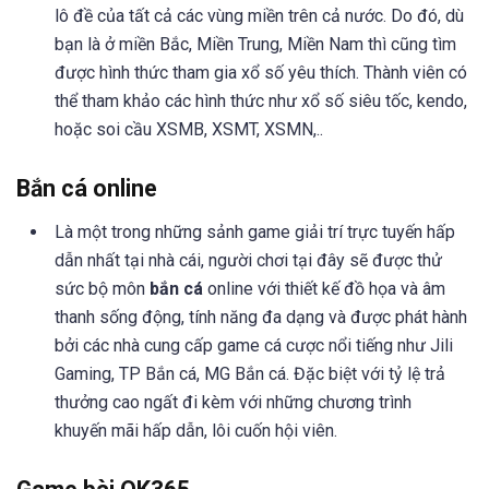
lô đề của tất cả các vùng miền trên cả nước. Do đó, dù
bạn là ở miền Bắc, Miền Trung, Miền Nam thì cũng tìm
được hình thức tham gia xổ số yêu thích. Thành viên có
thể tham khảo các hình thức như xổ số siêu tốc, kendo,
hoặc soi cầu XSMB, XSMT, XSMN,..
Bắn cá online
Là một trong những sảnh game giải trí trực tuyến hấp
dẫn nhất tại nhà cái, người chơi tại đây sẽ được thử
sức bộ môn
bắn cá
online với thiết kế đồ họa và âm
thanh sống động, tính năng đa dạng và được phát hành
bởi các nhà cung cấp game cá cược nổi tiếng như Jili
Gaming, TP Bắn cá, MG Bắn cá. Đặc biệt với tỷ lệ trả
thưởng cao ngất đi kèm với những chương trình
khuyến mãi hấp dẫn, lôi cuốn hội viên.