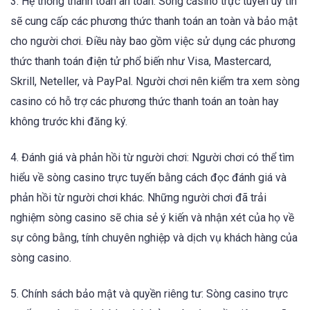
3. Hệ thống thanh toán an toàn: Sòng casino trực tuyến uy tín
sẽ cung cấp các phương thức thanh toán an toàn và bảo mật
cho người chơi. Điều này bao gồm việc sử dụng các phương
thức thanh toán điện tử phổ biến như Visa, Mastercard,
Skrill, Neteller, và PayPal. Người chơi nên kiểm tra xem sòng
casino có hỗ trợ các phương thức thanh toán an toàn hay
không trước khi đăng ký.
4. Đánh giá và phản hồi từ người chơi: Người chơi có thể tìm
hiểu về sòng casino trực tuyến bằng cách đọc đánh giá và
phản hồi từ người chơi khác. Những người chơi đã trải
nghiệm sòng casino sẽ chia sẻ ý kiến ​​và nhận xét của họ về
sự công bằng, tính chuyên nghiệp và dịch vụ khách hàng của
sòng casino.
5. Chính sách bảo mật và quyền riêng tư: Sòng casino trực