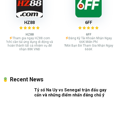
HZ88
6FF
HZ88
6FF
Tham gia ngay HZ88.com
Đăng Ký Tài Khoản Nhận Ngay
?chỉ cần tải ứng dụng di động và
66K Miễn Phí
hoàn thành tất cả nhiệm vụ để
?Mời Bạn Bè Tham Gia Nhận Ngay
nhận 88K VNĐ
666K
Recent News
Tỷ số Na Uy vs Senegal trận đấu gay
cấn và những điểm nhấn đáng chú ý